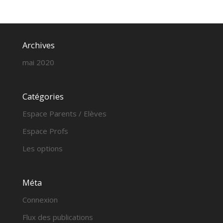
Archives
mai 2020
Catégories
Espace Parents / Elèves
Espace Profs
Les options
Méta
Connexion
Flux des publications